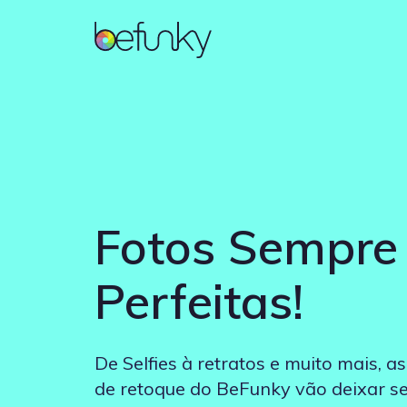
BeFunky
Conta
Editor de fotos
Introdução
Colagem
Recursos
Fotos Sempre
Efeitos e ferramentas para
Domine o básico do BeFunky
Combine vários fotos em
Aprenda tudo que pode
aprimorar suas fotos
uma com um layout de
fazer com o BeFunky
grade
Perfeitas!
De Selfies à retratos e muito mais, a
de retoque do BeFunky vão deixar se