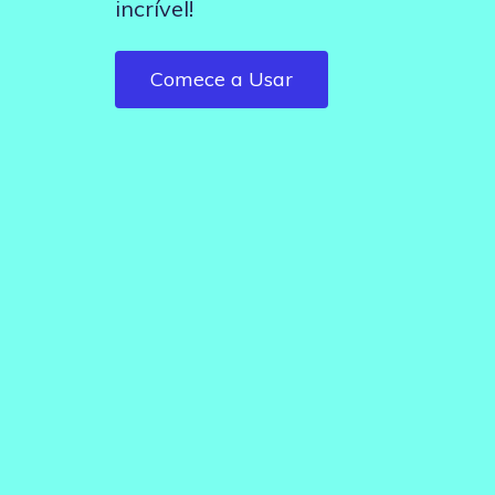
incrível!
Tutoriais
Inspiração
Guias passo a passo para
Projetos para inspirar sua
todos os recursos
criatividade
Comece a Usar