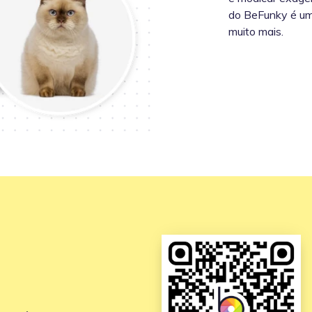
do BeFunky é uma
muito mais.
e