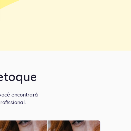
etoque
você encontrará
ofissional.