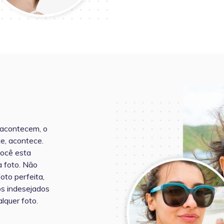
 acontecem, o
te, acontece.
ocê esta
 foto. Não
oto perfeita,
os indesejados
lquer foto.