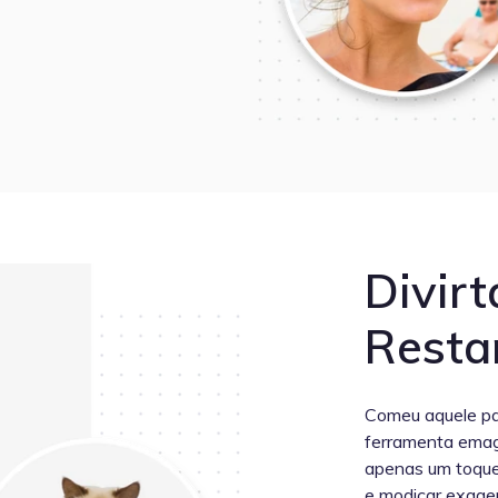
Divir
Resta
Comeu aquele pas
ferramenta emagr
apenas um toque 
e modicar exage