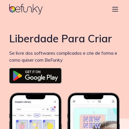
BeFunky
Criar
Editor de fotos
Liberdade Para Criar
Colagem
Se livre dos softwares complicados e crie de forma e
Designer Gráfico
como quiser com BeFunky
Aprender