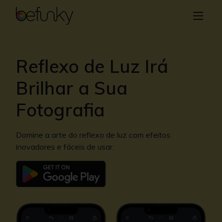
BeFunky
Criar
Editor de fotos
Reflexo de Luz Irá
Colagem
Brilhar a Sua
Designer Gráfico
Fotografia
Aprender
Domine a arte do reflexo de luz com efeitos
inovadores e fáceis de usar.