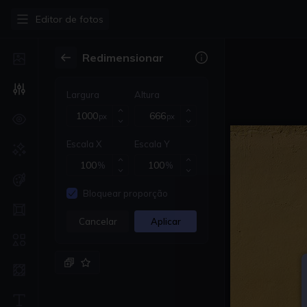
•
Editor de fotos
Redimensionar
Largura
Altura
O
px
px
Escala X
Escala Y
%
%
Bloquear proporção
Cancelar
Aplicar