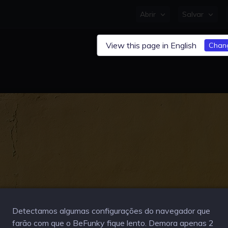
Abrir
Salvar
View this page in English
Chan
Abra uma foto ou um projeto 
começar
ou use uma das nossas
Detectamos algumas configurações do navegador que
farão com que o BeFunky fique lento. Demora apenas 2