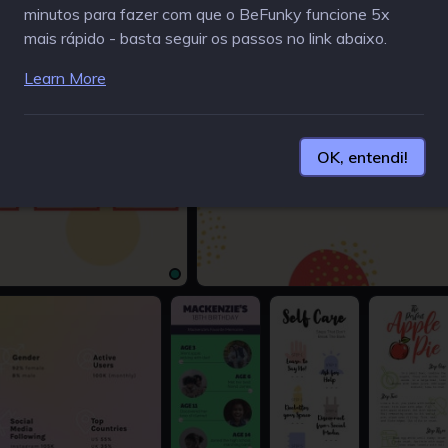
minutos para fazer com que o BeFunky funcione 5x
1920 × 1080px
1920 × 1080p
mais rápido - basta seguir os passos no link abaixo.
Learn More
OK, entendi!
1024 × 768px