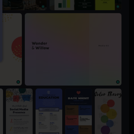
x
1920 × 1080px
1024 × 768px