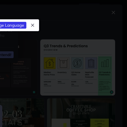
Atualizar
ge Language
delo ou
nho
ntendi!
1024 × 768px