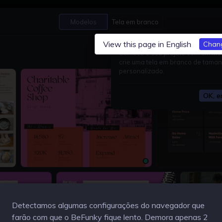
Abrir
Salvar
Modelos
Tela em branco
View this page in English
Chan
Comece o seu projeto com um mo
crie uma tela em branco de tama
personalizado.
OK, e
x
1024 × 768px
1024 × 768px
Detectamos algumas configurações do navegador que
farão com que o BeFunky fique lento. Demora apenas 2