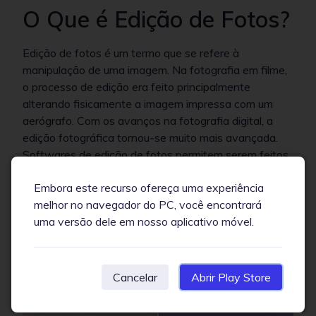
O Que é Edição de Fotos?
Edição de fotos é um termo que se refere à
manipulação de uma imagem. Na fotografia em filme,
o processo de edição era feito principalmente
alterando fisicamente a imagem impressa com um
aerógrafo. Com os avanços na fotografia digital, a
edição fotográfica tornou-se muito mais avançada.
Softwares de edição de fotos permitem serem feitos
ajustes complexos até o pixel da imagem. A edição
Embora este recurso ofereça uma experiência
de fotos pode ser usada para melhorar a exposição,
melhor no navegador do PC, você encontrará
remover objetos indesejados, retocar um objeto da
uma versão dele em nosso aplicativo móvel.
imagem, e muito mais.
Cancelar
Abrir Play Store