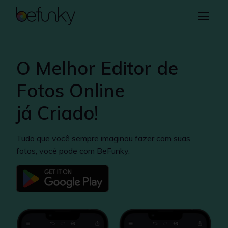
BeFunky
Criar
Editor de fotos
O Melhor Editor de
Colagem
Fotos Online
Designer Gráfico
já Criado!
Aprender
Tudo que você sempre imaginou fazer com suas
fotos, você pode com BeFunky.