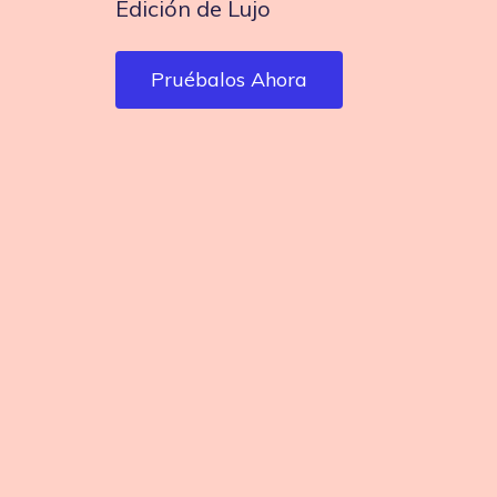
Edición de Lujo
Tutoriales
Inspiración
Guías paso a paso de todas
Proyectos para inspirar tu
nuestras funciones
creatividad
Pruébalos Ahora