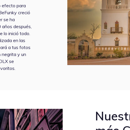
 efecto para
 BeFunky creció
r se ha
 años después,
lo inició todo.
lizada en las
ará a tus fotos
n negrita y un
 DLX se
voritos.
Nuest