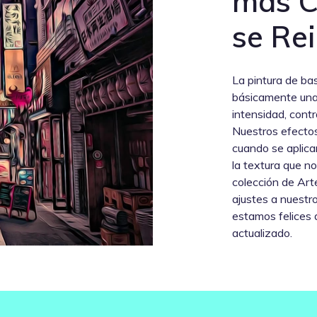
más C
se Rei
La pintura de ba
básicamente una 
intensidad, contr
Nuestros efectos
cuando se aplican
la textura que n
colección de Arte
ajustes a nuestro
estamos felices 
actualizado.