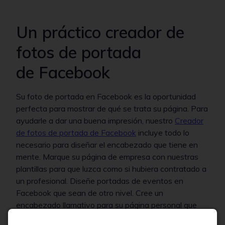
Un práctico creador de
fotos de portada
de Facebook
Su foto de portada en Facebook es la oportunidad
perfecta para mostrar de qué se trata su página. Para
ayudarle a dar una buena impresión, nuestro
Creador
de fotos de portada de Facebook
incluye todo lo
necesario para diseñar el encabezado que tiene en
mente. Marque su página de empresa con nuestras
plantillas para que luzca como si hubiera contratado a
un profesional. Diseñe portadas de eventos en
Facebook que sean de otro nivel. Cree un
encabezado llamativo para su página personal que
sea verdaderamente único. Nuestras plantillas