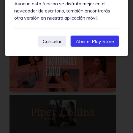
personalizables de Facebook no solo le brindarán el
Aunque esta función se disfruta mejor en el
punto de partida ideal para su diseño, sino que
navegador de escritorio, también encontrarás
también podrá editar su foto de portada con
otra versión en nuestra aplicación móvil.
herramientas poderosas y efectos de nuestro
Editor
de fotos
para lograr cualquier aspecto que pueda
imaginar.
Cancelar
Abrir el Play Store