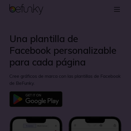
BeFunky
Crear
Editor de fotos
Una plantilla de
Collage
Facebook personalizable
Diseñador gráfico
para cada página
Información
Cree gráficos de marca con las plantillas de Facebook
de BeFunky.