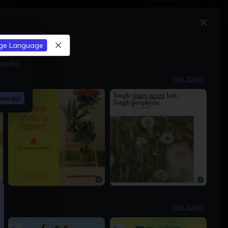
Mejorar
ge Language
lla o
 tamaño
Ver todo
uerdo!
1200 × 1200px
1200 × 1200px
Ver todo