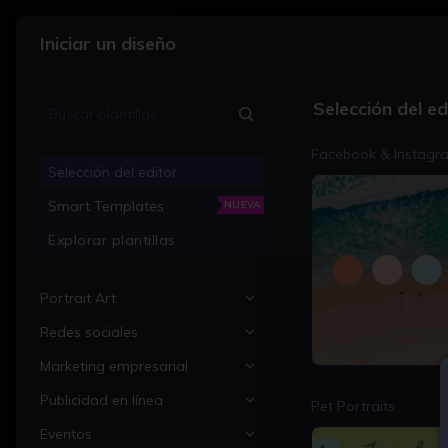
•
Diseñador gráfico
Iniciar un diseño
Plantillas
Selección del ed
Buscar plantillas
Facebook & Instagr
Comenzar con un lienzo en blanco
Selección del editor
Smart Templates
NUEVA
Proyectos recientes
Explorar plantillas
Portrait Art
Redes sociales
All Portrait Art
1200 × 1200px
Marketing empresarial
Portraits
All Social Media
Publicidad en línea
Family Portraits
Instagram Posts
All Business Marketing
Pet Portraits
Inicia sesión en BeFunky
Eventos
Pet Portraits
Instagram Stories
Business Cards
All Online Advertising
para cargar tus proyectos