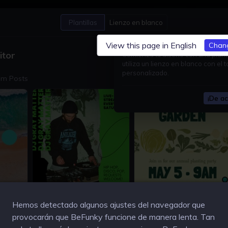
Abrir
Guardar
Plantillas
Lienzo en blanco
View this page in English
Chan
itor
Comienza tu diseño con una planti
utiliza un lienzo en blanco con el
personalizado.
am Posts
¡De ac
1200 × 1200px
1200 × 1200px
Hemos detectado algunos ajustes del navegador que
provocarán que BeFunky funcione de manera lenta. Tan